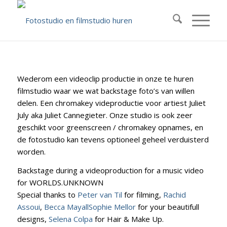
Wederom een videoclip productie in onze te huren
filmstudio waar we wat backstage foto’s van willen
delen. Een chromakey videproductie voor artiest Juliet
July aka Juliet Cannegieter. Onze studio is ook zeer
geschikt voor greenscreen / chromakey opnames, en
de fotostudio kan tevens optioneel geheel verduisterd
worden.
Backstage during a videoproduction for a music video
for WORLDS.UNKNOWN
Special thanks to
Peter van Til
for filming,
Rachid
Assoui
,
Becca Mayall
Sophie Mellor
for your beautifull
designs,
Selena Colpa
for Hair & Make Up.