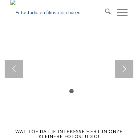
HUUR ONZE
KLEINERE
FOTOSTUDIO
TUSSEN
ROTTERDAM EN
DEN HAAG.
Ideaal voor een student. Of een
1
2
kleinere productie waar niet zoveel
ruimte voor nodig is.
WAT TOF DAT JE INTERESSE HEBT IN ONZE
KLEINERE FOTOSTUDIO!