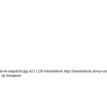
iovk-uitgelicht.jpg
423
1220
fotostudiovk
http://fotostudiovk.nl/wp-c
 op Instagram