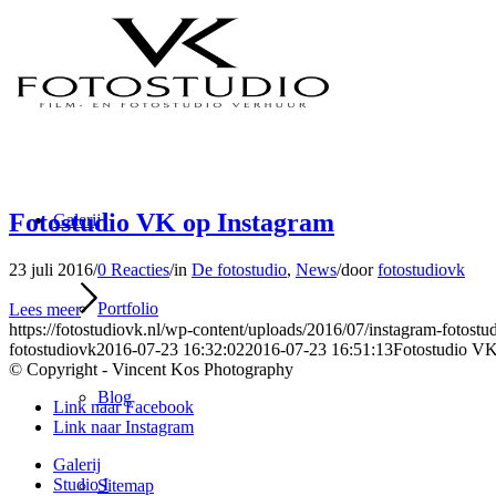
Fotostudio VK op Instagram
Galerij
23 juli 2016
/
0 Reacties
/
in
De fotostudio
,
News
/
door
fotostudiovk
Portfolio
Lees meer
https://fotostudiovk.nl/wp-content/uploads/2016/07/instagram-fotostud
fotostudiovk
2016-07-23 16:32:02
2016-07-23 16:51:13
Fotostudio VK
© Copyright - Vincent Kos Photography
Blog
Link naar Facebook
Link naar Instagram
Galerij
Studio I
Sitemap